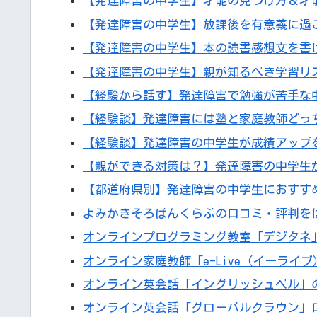
【発達障害の中学生】才能の見つけ方＆才
【発達障害の中学生】放課後を有意義に過
【発達障害の中学生】本の読書感想文を書
【発達障害の中学生】親が知るべき学習リ
【経験から話す】発達障害で勉強が苦手な
【経験談】発達障害には塾と家庭教師どっ
【経験談】発達障害の中学生が成績アップ
【親ができる対策は？】発達障害の中学生
【都道府県別】発達障害の中学生におすす
よみかきそろばんくらぶの口コミ・評判を
オンラインプログラミング教室「デジタネ
オンライン家庭教師「e-Live（イーライ
オンライン英会話「イングリッシュベル」
オンライン英会話「グローバルクラウン」