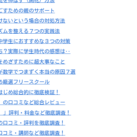
能を伸ばす（開花）方法
ごすための親のサポート
けないという場合の対処方法
ズムを整える７つの実践法
中学生におすすめな３つの対策
ち？実際に学生時代の感想は‥
をめざすために超大事なこと
が数学でつまずく本当の原因７選
め厳選フリースクール
はじめ総合的に徹底検証！
」の口コミなど総合レビュー
ブ）」評判・料金など徹底調査！
の口コミ・評判を徹底調査！
口コミ・講師など徹底調査！