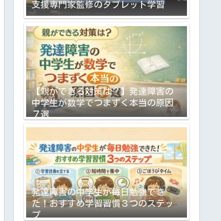
支援専門家監修のタブレット学習
【親ができる対策は？】発達障害の
中学生が数学でつまずく本当の原因
７選
発達障害の中学生が毎日勉強でき
た！おすすめ学習習慣３つのステッ
プ