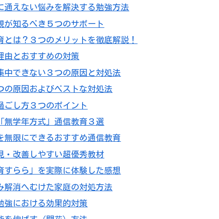
に通えない悩みを解決する勉強方法
親が知るべき５つのサポート
育とは？３つのメリットを徹底解説！
理由とおすすめの対策
集中できない３つの原因と対処法
つの原因およびベストな対処法
過ごし方３つのポイント
「無学年方式」通信教育３選
を無限にできるおすすめ通信教育
見・改善しやすい超優秀教材
育すらら」を実際に体験した感想
み解消へむけた家庭の対処方法
勉強における効果的対策