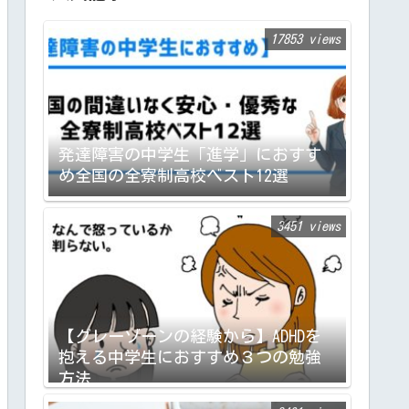
17853 views
発達障害の中学生「進学」におすす
め全国の全寮制高校ベスト12選
3451 views
【グレーゾーンの経験から】ADHDを
抱える中学生におすすめ３つの勉強
方法