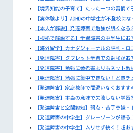
【境界知能の子育て】たった一つの習慣で
【実体験より】ADHDの中学生が不登校に
【本人が解説】発達障害で勉強が眠くなる
【根拠で解説する】学習障害の中学生にお
【海外留学】カナダジャーナルの評判・口
【発達障害】タブレット学習での勉強がお
【発達障害】勉強に参考書よりもネット教
【発達障害】勉強に集中できない！ときチ
【発達障害】家庭教師で間違いなくおすす
【発達障害】本当の意味で失敗しない学習
【発達障害と空間認知】弱点・苦手意識・
【発達障害の中学生】グレーゾーンが語る
【発達障害の中学生】ムリせず続く！超お