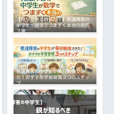
【親ができる対策は？】発達障害の
中学生が数学でつまずく本当の原因
７選
発達障害の中学生が毎日勉強でき
た！おすすめ学習習慣３つのステッ
プ