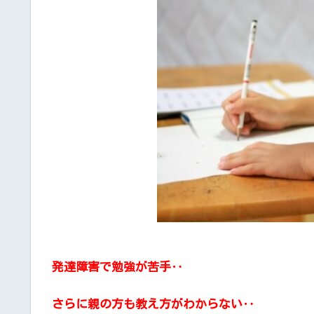
発達障害
で
勉強
が
苦手
‥
さらに親の方も教え方がわからない‥