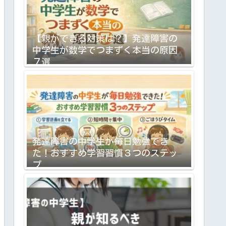
【親ができる対策は？】発達障害の
中学生が数学でつまずく本当の原因
７選
発達障害の中学生が毎日勉強でき
た！おすすめ学習習慣３つのステッ
プ