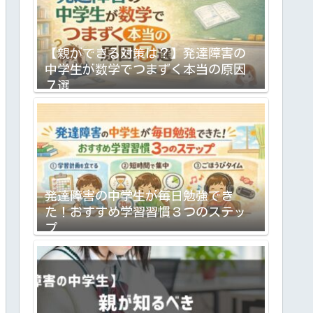
【親ができる対策は？】発達障害の
中学生が数学でつまずく本当の原因
７選
発達障害の中学生が毎日勉強でき
た！おすすめ学習習慣３つのステッ
プ