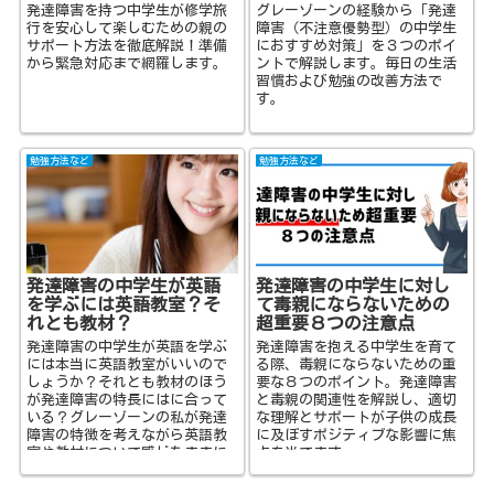
発達障害を持つ中学生が修学旅
グレーゾーンの経験から「発達
行を安心して楽しむための親の
障害（不注意優勢型）の中学生
サポート方法を徹底解説！準備
におすすめ対策」を３つのポイ
から緊急対応まで網羅します。
ントで解説します。毎日の生活
習慣および勉強の改善方法で
す。
勉強方法など
勉強方法など
発達障害の中学生が英語
発達障害の中学生に対し
を学ぶには英語教室？そ
て毒親にならないための
れとも教材？
超重要８つの注意点
発達障害の中学生が英語を学ぶ
発達障害を抱える中学生を育て
には本当に英語教室がいいので
る際、毒親にならないための重
しょうか？それとも教材のほう
要な８つのポイント。発達障害
が発達障害の特長にはに合って
と毒親の関連性を解説し、適切
いる？グレーゾーンの私が発達
な理解とサポートが子供の成長
障害の特徴を考えながら英語教
に及ぼすポジティブな影響に焦
室や教材について感じたままに
点を当てます。
お伝えしています。