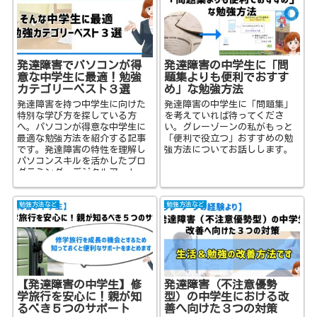
発達障害でパソコンが得
発達障害の中学生に「問
意な中学生に最適！勉強
題集よりも便利でおすす
カテゴリーベスト３選
め」な勉強方法
発達障害を持つ中学生に向けた
発達障害の中学生に「問題集」
特別な学び方を探している方
を考えていれば待ってくださ
へ。パソコンが得意な中学生に
い。グレーゾーンの私がもっと
最適な勉強方法を紹介する記事
「便利で役立つ」おすすめの勉
です。発達障害の特性を理解し
強方法についてお話しします。
パソコンスキルを活かしたプロ
グラミング、デジタルアート、
オンライン学習プラットフォー
ムの活用法をご提案します。
勉強方法など
勉強方法など
【発達障害の中学生】修
発達障害（不注意優勢
学旅行を安心に！親が知
型）の中学生における改
るべき５つのサポート
善へ向けた３つの対策