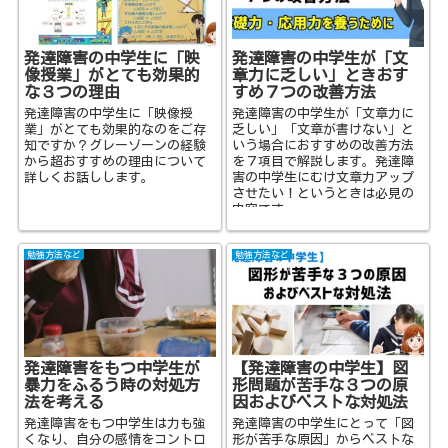
発達障害の中学生に「映
発達障害の中学生が「文
像授業」がとても効果的
章力に乏しい」ときおす
な３つの理由
すめ７つの改善方法
発達障害の中学生に「映像授
発達障害の中学生が「文章力に
業」がとても効果的なのをご存
乏しい」「文章が書けない」と
知ですか？グレーゾーンの経験
いう場合におすすめの改善方法
から超おすすめの理由について
を７項目で解説します。発達障
詳しくお話しします。
害の中学生にむけ文章力アップ
させたい！というときは必見の
内容です。
勉強方法など
勉強方法など
発達障害をもつ中学生が
【発達障害の中学生】図
暴力をふるう時の対処方
形問題が苦手な３つの原
法を考える
因およびベストな対処法
発達障害をもつ中学生は力も強
発達障害の中学生にとって「図
くなり、自分の感情をコントロ
形が苦手な原因」からベストな