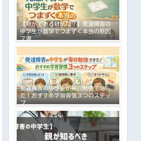
【親ができる対策は？】発達障害の
中学生が数学でつまずく本当の原因
７選
発達障害の中学生が毎日勉強でき
た！おすすめ学習習慣３つのステッ
プ