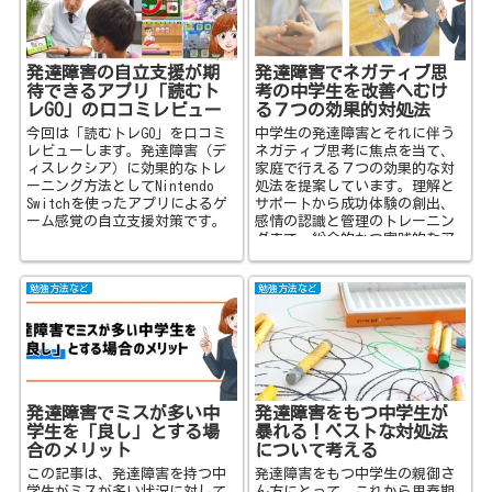
中学生のニーズに合わせた適切
なサポートを行い、学校参加意
欲を高めるための貴重な情報を
お届けします。
発達障害の自立支援が期
発達障害でネガティブ思
待できるアプリ「読むト
考の中学生を改善へむけ
レGO」の口コミレビュー
る７つの効果的対処法
今回は「読むトレGO」を口コミ
中学生の発達障害とそれに伴う
レビューします。発達障害（デ
ネガティブ思考に焦点を当て、
ィスレクシア）に効果的なトレ
家庭で行える７つの効果的な対
ーニング方法としてNintendo
処法を提案しています。理解と
Switchを使ったアプリによるゲ
サポートから成功体験の創出、
ーム感覚の自立支援対策です。
感情の認識と管理のトレーニン
グまで、総合的かつ実践的なア
プローチがポジティブな未来へ
の一歩を導きます。
勉強方法など
勉強方法など
発達障害でミスが多い中
発達障害をもつ中学生が
学生を「良し」とする場
暴れる！ベストな対処法
合のメリット
について考える
この記事は、発達障害を持つ中
発達障害をもつ中学生の親御さ
学生がミスが多い状況に対して
ん方にとって、これから思春期