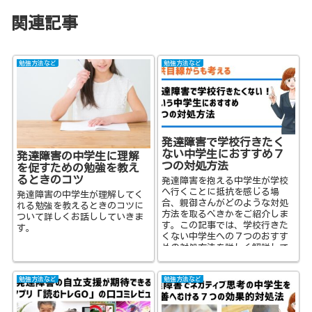
関連記事
勉強方法など
勉強方法など
発達障害で学校行きたく
ない中学生におすすめ７
発達障害の中学生に理解
つの対処方法
を促すための勉強を教え
るときのコツ
発達障害を抱える中学生が学校
へ行くことに抵抗を感じる場
発達障害の中学生が理解してく
合、親御さんがどのような対処
れる勉強を教えるときのコツに
方法を取るべきかをご紹介しま
ついて詳しくお話ししていきま
す。この記事では、学校行きた
す。
くない中学生への７つのおすす
めの対処方法を詳しく解説して
います。発達障害を考慮しなが
ら、学習環境の調整や専門家と
勉強方法など
勉強方法など
の連携、カウンセリングの受け
入れなど、具体的なアプローチ
を提案しています。親御さんが