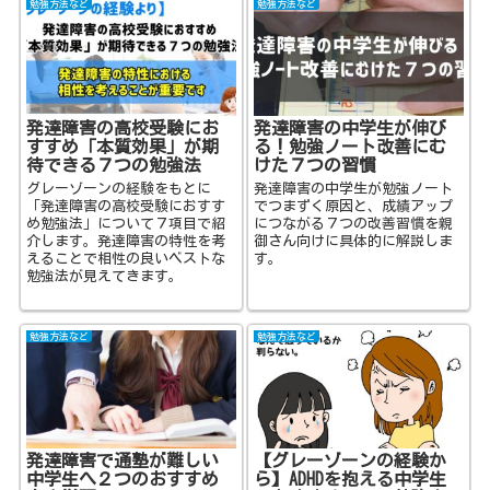
勉強方法など
勉強方法など
発達障害の高校受験にお
発達障害の中学生が伸び
すすめ「本質効果」が期
る！勉強ノート改善にむ
待できる７つの勉強法
けた７つの習慣
グレーゾーンの経験をもとに
発達障害の中学生が勉強ノート
「発達障害の高校受験におすす
でつまずく原因と、成績アップ
め勉強法」について７項目で紹
につながる７つの改善習慣を親
介します。発達障害の特性を考
御さん向けに具体的に解説しま
えることで相性の良いベストな
す。
勉強法が見えてきます。
勉強方法など
勉強方法など
発達障害で通塾が難しい
【グレーゾーンの経験か
中学生へ２つのおすすめ
ら】ADHDを抱える中学生