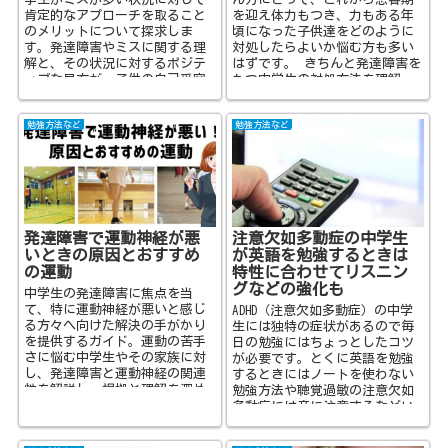
肯定的なアプローチを取ること
を迎え体力もつき、力もある年
のメリットについて探求しま
頃になった子供達をどのように
す。発達障害やミスに関する理
対処したらよいか悩む方も多い
解と、その状況に対するポジテ
はずです。 きちんと発達障害を
ィブな見方が、子供の自己受容
もつ中学生の対処方法を理解
や自己理解を促進し、成長を支
し、学校の先生方にも状況を明
援する方法に焦点を当てていま
確に伝えること...
勉強方法など
勉強方法など
す。
発達障害で運動神経が悪
注意欠如多動症の中学生
いときの原因とおすすめ
が英語を勉強するときは
の運動
特性に合わせてリスニン
グなどの強化も
中学生の発達障害に焦点を当
て、特に運動神経が悪いと感じ
ADHD（注意欠如多動症）の中学
る方々へ向けた解決の手がかり
生には独特の症状があるので毎
を提供するガイド。運動の苦手
日の勉強にはちょっとしたコツ
さに悩む中学生やその家族に対
が必要です。とくに英語を勉強
し、発達障害と運動神経の関連
するときにはノートを使わない
性を解説し、根拠と理解を深め
勉強方法や聴覚過敏の注意欠如
ます。
多動症には音に注意するなどい
くつかのポイントが挙げられま
す。