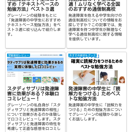
すめ「テキストベースの
適！ムリなく学べる全国
勉強方法」ベスト３選
のおすすめ通信制高校
グレーゾーンの経験をもとに
発達障害を抱える中学生向けの
「発達障害の中学生におすすめ
通信制高校についての情報をお
テキストベース勉強方法」をベ
探しですか？この記事では、発
スト３選に絞り込んで紹介しま
達障害を持つ中学生が無理なく
す。
学べる通信制高校に関する情報
を提供しています。
学習教材レビュー
おすすめ教材＆グッズ
スタディサプリは発達障
発達障害の中学生に「読
害に効果がある？体験口
解力をつける」ためベス
コミレビュー！
トな勉強方法
グレーゾーンの私自身が「スタ
発達障害の中学生に「読解力を
ディサプリと発達障害の相性」
つける」ための勉強方法につい
について効果があるのか体験し
てグレーゾーンの経験から詳し
て口コミレビューします。スタ
くお話しします。
ディサプリと発達障害の特性を
考慮して正直な感想を口コミし