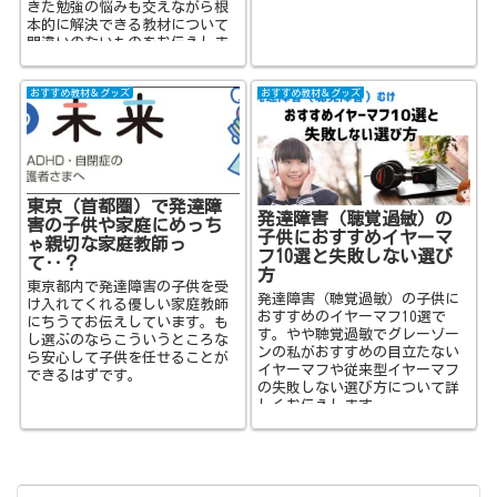
きた勉強の悩みも交えながら根
本的に解決できる教材について
間違いのないものをお伝えしま
す。
おすすめ教材＆グッズ
おすすめ教材＆グッズ
東京（首都圏）で発達障
発達障害（聴覚過敏）の
害の子供や家庭にめっち
子供におすすめイヤーマ
ゃ親切な家庭教師っ
フ10選と失敗しない選び
て‥？
方
東京都内で発達障害の子供を受
発達障害（聴覚過敏）の子供に
け入れてくれる優しい家庭教師
おすすめのイヤーマフ10選で
にちうてお伝えしています。も
す。やや聴覚過敏でグレーゾー
し選ぶのならこういうところな
ンの私がおすすめの目立たない
ら安心して子供を任せることが
イヤーマフや従来型イヤーマフ
できるはずです。
の失敗しない選び方について詳
しくお伝えします。