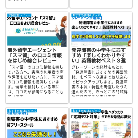
ていきます。
学習教材レビュー
おすすめ教材＆グッズ
海外留学エージェント
発達障害の中学生におす
「スマ留」の口コミ情報
すめ「楽しくわかりやす
をはじめ総合レビュー
い」英語教材ベスト３選
「スマ留」の口コミ情報を探し
グレーゾーンの経験をもとに
ている方へ。実際の利用者の声
「発達障害におすすめの英語教
や評価を知りたい方に、スマ留
材」をベスト３選まで絞り込ん
の口コミ情報を提供していま
でピックアップします。発達障
す。留学を検討している際に
害の本質・特性を考慮したうえ
は、口コミが参考になることも
選んだので、きっとこの問題解
多いです。
消に役立てると思います。
おすすめ教材＆グッズ
おすすめ教材＆グッズ