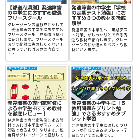
【都道府県別】発達障害
発達障害の中学生「学校
の中学生におすすめ厳選
の定期テスト勉強」にお
フリースクール
すすめ３つの教材を徹底
解説
グレーゾーンの経験を活かして
「発達障害の中学生におすすめ
発達障害の中学生へ「定期テス
フリースクール」を都道府県別
ト対策」がしっかりとできる秀
に紹介します。フリースクール
逸な教材を紹介します。グレー
選びで絶対に失敗したくない！
ゾーンの私が選んだベストな教
と思っていれば必見の内容で
材といえます。
す！
おすすめ教材＆グッズ
おすすめ教材＆グッズ
発達障害の専門家監修に
発達障害の中学生に「５
よる中学生おすすめ教材
教科問題をプリント勉
を徹底レビュー！
強」できるおすすめタブ
レット学習
発達障害の専門家監修による教
材であれば中学生がスムーズに
発達障害の中学生に適したプリ
勉強できるようになります。私
ントが作成できるタブレット学
自身がグレーゾーンで経験して
習についての記事です。