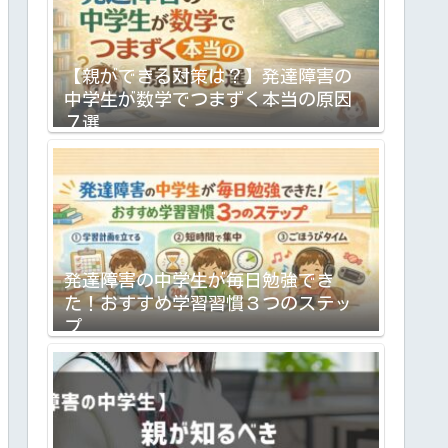
【親ができる対策は？】発達障害の
中学生が数学でつまずく本当の原因
７選
発達障害の中学生が毎日勉強でき
た！おすすめ学習習慣３つのステッ
プ