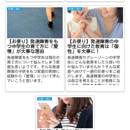
それほど学校に行きたくないと
し 人間関係の不...
思...
お便り紹介
お便り紹介
【お便り】発達障害をも
【お便り】発達障害の中
つ中学生の育て方に「愛
学生に向けた教育は「個
情」が大事な理由
性」を大事に！
発達障害をもつ中学生は毎日の
発達障害やグレーゾーンの中学
育て方について悩んでしまう家
生にどんな教育をしたら良いの
庭も多いようです。そんな発達
か悩んでいませんか？そんな家
障害の子供をもつ家庭の実際に
庭へ向けて一通のお便りをご紹
経験から「愛情」について学ん
介します。発達障害の中学生に
でいこうと思います。
は自立を考えることが教育にな
ります。個性を大事にしながら
子供を育てて来られた家庭から
の貴重なお便りです。
お便り紹介