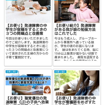
【お便り】発達障害の中
【お便り紹介】発達障害
学生が宿題をするときの
がある我が娘の勉強方法
３つの問題点と改善策
はこれでした
今回はお便りをいただきました
今はもう成人し、グループホー
のでご紹介します。発達障害の
ムから事業所へ通っている娘
中学生が宿題をするときに起こ
が、学生の頃のお話になりま
った３つの問題点と改善策につ
す。 娘は生まれてくる時、脳に
いて苦労された主婦の方からの
10分以上酸素が届かない状態で
子育て奮闘記です。
産まれました。 産院を退院する
前に、なんらかの障害が出るか
もしれません…と言われました
が...
お便り紹介
お便り紹介
【お便り】聴覚優位の発
【お便り】発達障害の中
達障害 (LD)の子供へ効果
学生が看護師をめざすた