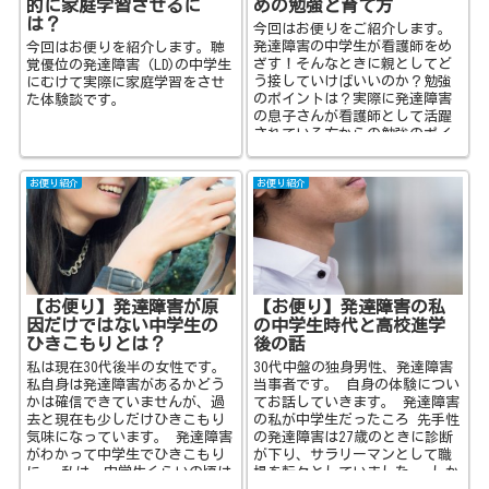
的に家庭学習させるに
めの勉強と育て方
は？
今回はお便りをご紹介します。
発達障害の中学生が看護師をめ
今回はお便りを紹介します。聴
ざす！そんなときに親としてど
覚優位の発達障害 (LD)の中学生
う接していけばいいのか？勉強
にむけて実際に家庭学習をさせ
のポイントは？実際に発達障害
た体験談です。
の息子さんが看護師として活躍
されている方からの勉強のポイ
ントと育て方についてお伺いし
ています。
お便り紹介
お便り紹介
【お便り】発達障害が原
【お便り】発達障害の私
因だけではない中学生の
の中学生時代と高校進学
ひきこもりとは？
後の話
私は現在30代後半の女性です。
30代中盤の独身男性、発達障害
私自身は発達障害があるかどう
当事者です。 自身の体験につい
かは確信できていませんが、過
てお話していきます。 発達障害
去と現在も少しだけひきこもり
の私が中学生だったころ 先手性
気味になっています。 発達障害
の発達障害は27歳のときに診断
がわかって中学生でひきこもり
が下り、サラリーマンとして職
に‥ 私は、中学生くらいの頃は
場を転々としていました。 しか