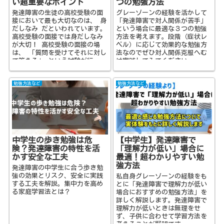
い超重要なポイント
つの勉強方法
発達障害の生徒の高校受験の面
グレーゾーンの経験を活かして
接において最も大切なのは、 身
「発達障害で対人関係が苦手」
だしなみ だといわれています。
という場合に最適な３つの勉強
高校受験の面接では身だしなみ
方法を考えます。段階（症状レ
が大切！ 高校受験の面接の場
ベル）に応じて効果的な勉強方
は、 「質問を受けてそれに対し
法なのでぜひ対人関係克服へむ
て答える」 という試験が行
け実践してみてください。
わ...
勉強方法など
勉強方法など
中学生の歩き勉強は危
【中学生】発達障害で
険？発達障害の特性を活
「理解力が低い」場合に
かす安全な工夫
最適！超わかりやすい勉
強方法
発達障害の中学生に合う歩き勉
強の効果とリスク、安全に実践
私自身グレーゾーンの経験をも
する工夫を解説。集中力を高め
とに「発達障害で理解力が低い
る家庭学習法とは？
場合におすすめの勉強方法」を
詳しく解説します。発達障害で
理解力が低いときは無理をせ
ず、子供に合わせて学習方法を