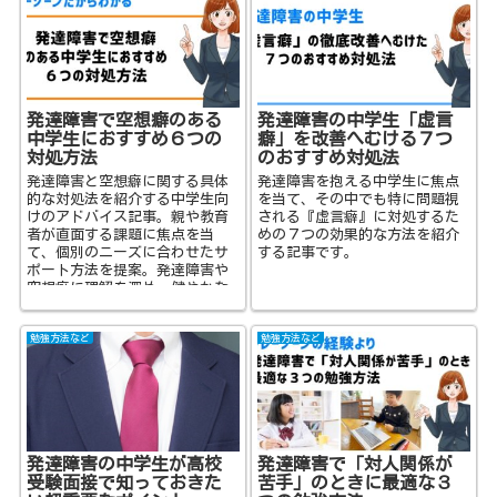
ましょう！
発達障害で空想癖のある
発達障害の中学生「虚言
中学生におすすめ６つの
癖」を改善へむける７つ
対処方法
のおすすめ対処法
発達障害と空想癖に関する具体
発達障害を抱える中学生に焦点
的な対処法を紹介する中学生向
を当て、その中でも特に問題視
けのアドバイス記事。親や教育
される『虚言癖』に対処するた
者が直面する課題に焦点を当
めの７つの効果的な方法を紹介
て、個別のニーズに合わせたサ
する記事です。
ポート方法を提案。発達障害や
空想癖に理解を深め、健やかな
発達を促進するためのアイデア
と知識を提供します。
勉強方法など
勉強方法など
発達障害の中学生が高校
発達障害で「対人関係が
受験面接で知っておきた
苦手」のときに最適な３