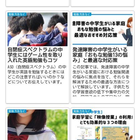
考えることが賢明です。
勉強方法など
勉強方法など
自閉症スペクトラムの中
発達障害の中学生がいる
学生にはゲーム性を取り
家庭「おもな勉強13の悩
入れた英語勉強もコツ
み」と最適な対応策
ASD（自閉症スペクトラム）の中
この記事では、発達障害の中学
学生が英語を勉強するときには
生がいる家庭における勉強関連
どこの注意すればいいのか？な
の悩みに焦点を当て、それらを
どについてお伝えしています。
解消するための最適な方法につ
いて解説しています。子供たち
の学習意欲の低下や集中力の欠
如、学習スキルの不足など、家
族全員が直面する課題に対し
て、どのようなアプローチが効
勉強方法など
勉強方法など
果的なのかを探求しています。
発達障害を持つ中学生を支援す
るための実践的なヒントや理解
を深めるポイントについて、参
考になる内容をお届けしていま
す。