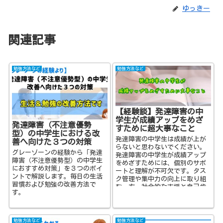
ゆっきー
関連記事
勉強方法など
勉強方法など
【経験談】発達障害の中
学生が成績アップをめざ
発達障害（不注意優勢
すために超大事なこと
型）の中学生における改
発達障害の中学生は成績が上が
善へ向けた３つの対策
らないと思わないでください。
グレーゾーンの経験から「発達
発達障害の中学生が成績アップ
障害（不注意優勢型）の中学生
をめざすためには、個別のサポ
におすすめ対策」を３つのポイ
ートと理解が不可欠です。タス
ントで解説します。毎日の生活
ク管理や集中力の向上に取り組
習慣および勉強の改善方法で
む一方、社会的な支援と自己肯
す。
定感の醸成も重要です。親御さ
んのサポートと理解が成績向上
につながります。発達障害の中
学生と共に成績アップを目指し
勉強方法など
勉強方法など