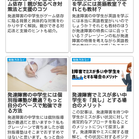
ム依存｜親が知るべき対
を学ぶには英語教室？そ
策法と支援のコツ
れとも教材？
発達障害の中学生がゲーム依存
発達障害の中学生が英語を学ぶ
に陥る背景と具体的な対策をわ
には本当に英語教室がいいので
かりやすく解説。親ができる対
しょうか？それとも教材のほう
応法と支援のヒントも紹介。
が発達障害の特長にはに合って
いる？グレーゾーンの私が発達
障害の特徴を考えながら英語教
室や教材について感じたままに
お伝えしています。
勉強方法など
勉強方法など
発達障害の中学生には個
発達障害でミスが多い中
別指導塾が最適？もっと
学生を「良し」とする場
自分のペースで勉強でき
合のメリット
る方法
この記事は、発達障害を持つ中
学生がミスが多い状況に対して
発達障害の中学生には個別指導
肯定的なアプローチを取ること
塾が最適だと思いますか？私も
のメリットについて探求しま
グレーゾーンで育ちましたが個
す。発達障害やミスに関する理
別指導塾はそこまでおすすめで
解と、その状況に対するポジテ
はないと思います。もっと自分