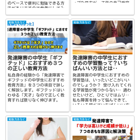
ィブな見方が、子供の自己受容
のペースで便利に勉強できる方
や自己理解を促進し、成長を支
法がありますので参考にしてみ
援する方法に焦点を当てていま
てください。
す。
勉強方法など
勉強方法など
発達障害の中学生「ギフ
発達障害の中学生におす
テッド」におすすめ３つ
すめの学習塾って？いち
の正しい教育方法
ばんいい方法とは‥
私自身の経験から「発達障害で
発達障害の中学生におすすめの
ギフテッドの中学生におすすめ
学習塾は、いったいどこがいい
教育方法」を３つの項目で詳し
のでしょうか？ 受け入れてくれ
く解説します。ギフテッドはい
る学習塾が見つからない‥ 通わ
わゆる「天才」なので正しく教
せたいけど、ひとりではムリ‥
育すれば限りなく伸びます。
私も障害を持って悩んできて、
いろいろ調べていちばんいい方
法をお伝えします...
勉強方法など
勉強方法など