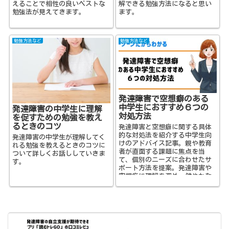
えることで相性の良いベストな
解できる勉強方法になると思い
勉強法が見えてきます。
ます。
勉強方法など
勉強方法など
発達障害で空想癖のある
中学生におすすめ６つの
発達障害の中学生に理解
対処方法
を促すための勉強を教え
るときのコツ
発達障害と空想癖に関する具体
的な対処法を紹介する中学生向
発達障害の中学生が理解してく
けのアドバイス記事。親や教育
れる勉強を教えるときのコツに
者が直面する課題に焦点を当
ついて詳しくお話ししていきま
て、個別のニーズに合わせたサ
す。
ポート方法を提案。発達障害や
空想癖に理解を深め、健やかな
発達を促進するためのアイデア
と知識を提供します。