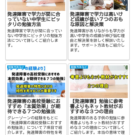
発達障害で学力が間に合
発達障害で学力は高いけ
っていない中学生にピッ
ど成績が低い７つのおも
タリの勉強方法
な原因と解決策
発達障害で学力が間に合ってい
発達障害がありながらも学力が
ない中学生にピッタリの勉強方
高い中学生の成績が伸び悩む理
法について詳しくご紹介しま
由と解決策を詳しく解説いたし
す。
ます。サポート方法もご紹介し
ます。
勉強方法など
勉強方法など
発達障害の高校受験にお
【発達障害】勉強に参考
すすめ「本質効果」が期
書よりもネット教材がお
待できる７つの勉強法
すすめな３つの理由
グレーゾーンの経験をもとに
発達障害のある子供の勉強に参
「発達障害の高校受験におすす
考書よりもネット教材がおすす
め勉強法」について７項目で紹
めな３つの理由について詳しく
介します。発達障害の特性を考
ご紹介します。本当の意味で理