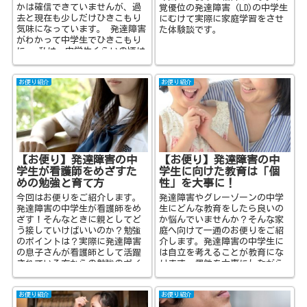
かは確信できていませんが、過
覚優位の発達障害 (LD)の中学生
去と現在も少しだけひきこもり
にむけて実際に家庭学習をさせ
気味になっています。 発達障害
た体験談です。
がわかって中学生でひきこもり
に‥ 私は、中学生くらいの頃は
それほど学校に行きたくないと
思...
お便り紹介
お便り紹介
【お便り】発達障害の中
【お便り】発達障害の中
学生が看護師をめざすた
学生に向けた教育は「個
めの勉強と育て方
性」を大事に！
今回はお便りをご紹介します。
発達障害やグレーゾーンの中学
発達障害の中学生が看護師をめ
生にどんな教育をしたら良いの
ざす！そんなときに親としてど
か悩んでいませんか？そんな家
う接していけばいいのか？勉強
庭へ向けて一通のお便りをご紹
のポイントは？実際に発達障害
介します。発達障害の中学生に
の息子さんが看護師として活躍
は自立を考えることが教育にな
されている方からの勉強のポイ
ります。個性を大事にしながら
ントと育て方についてお伺いし
子供を育てて来られた家庭から
ています。
の貴重なお便りです。
お便り紹介
お便り紹介