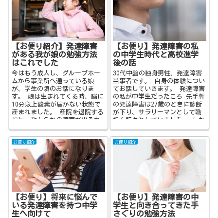
【お便り紹介】発達障害
【お便り】発達障害の私
がある我が娘の勉強方法
の中学生時代と高校進学
はこれでした
後の話
今はもう成人し、グループホー
30代中盤の独身男性、発達障害
ムから事業所へ通っている娘
当事者です。 自身の体験につい
が、学生の頃のお話になりま
てお話していきます。 発達障害
す。 娘は生まれてくる時、脳に
の私が中学生だったころ 先手性
10分以上酸素が届かない状態で
の発達障害は27歳のときに診断
産まれました。 産院を退院する
が下り、サラリーマンとして職
前に、なんらかの障害が出るか
場を転々としていました。 しか
もしれません…と言われました
し 人間関係の不...
が...
お便り紹介
お便り紹介
【お便り】将来に悩んで
【お便り】発達障害の中
いる発達障害を持つ中学
学生と向き合ってきた手
生へ向けて
さぐりの勉強方法