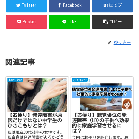
Twitter
Facebook
はてブ
Pocket
LINE
コピー
ゆっきー
関連記事
お便り紹介
お便り紹介
【お便り】発達障害が原
【お便り】聴覚優位の発
因だけではない中学生の
達障害 (LD)の子供へ効果
ひきこもりとは？
的に家庭学習させるに
は？
私は現在30代後半の女性です。
私自身は発達障害があるかどう
今回はお便りを紹介します。聴