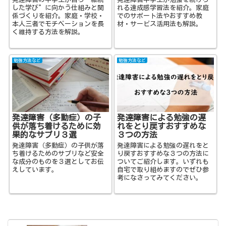
した学び”に向かう仕組みと関
れる達成感学習法を紹介。家庭
係づくりを紹介。家庭・学校・
でのサポート法やおすすめ教
本人三者でモチベーションを長
材・サービス活用法も解説。
く維持する方法を解説。
勉強方法など
勉強方法など
発達障害（多動症）の子
発達障害による勉強の遅
供が落ち着けるために効
れをとり戻すおすすめな
果的なサプリ３選
３つの方法
発達障害（多動症）の子供が落
発達障害による勉強の遅れをと
ち着けるためのサプリなど安全
り戻すおすすめな３つの方法に
な成分のものを３選としてお伝
ついてご紹介します。いずれも
えしています。
自宅で取り組めますのでぜひ参
考になさってみてください。