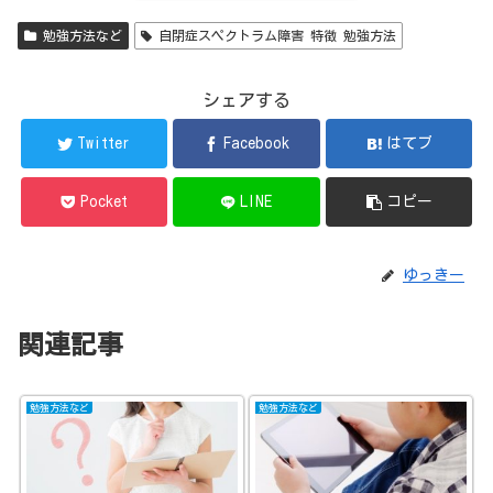
勉強方法など
自閉症スペクトラム障害 特徴 勉強方法
シェアする
Twitter
Facebook
はてブ
Pocket
LINE
コピー
ゆっきー
関連記事
勉強方法など
勉強方法など