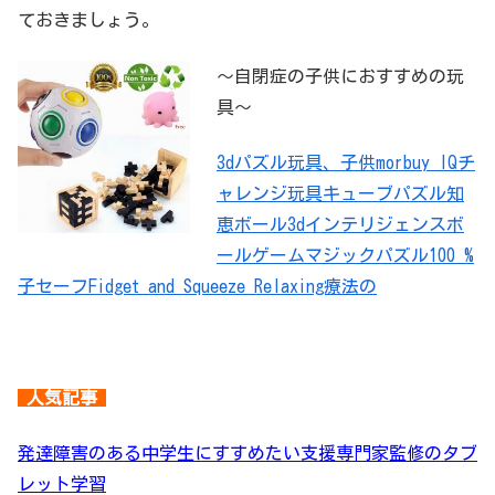
ておきましょう。
～自閉症の子供におすすめの玩
具～
3dパズル玩具、子供morbuy IQチ
ャレンジ玩具キューブパズル知
恵ボール3dインテリジェンスボ
ールゲームマジックパズル100 %
子セーフFidget and Squeeze Relaxing療法の
人気記事
発達障害のある中学生にすすめたい支援専門家監修のタブ
レット学習