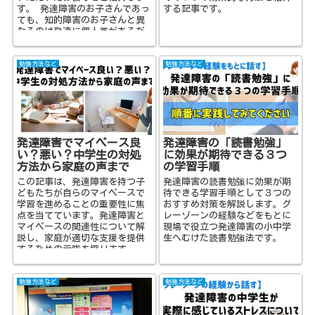
す。 発達障害のお子さんであっ
する記事です。
ても、知的障害のお子さんと異
なるのは発達に個人差があるだ
けで、教えた...
勉強方法など
勉強方法など
発達障害でマイペース良
発達障害の「読書勉強」
い？悪い？中学生の対処
に効果が期待できる３つ
方法から家庭の声まで
の学習手順
この記事は、発達障害を持つ子
発達障害の読書勉強に効果が期
どもたちが自らのマイペースで
待できる学習手順として３つの
学習を進めることの重要性に焦
おすすめ対策を解説します。グ
点を当てています。発達障害と
レーゾーンの経験などをもとに
マイペースの関連性について解
現場で役立つ発達障害の小中学
説し、家庭が適切な支援を提供
生へむけた読書勉強法です。
するための示唆を探ります。
勉強方法など
勉強方法など