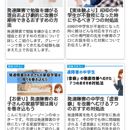
発達障害で勉強を嫌がる
【実体験より】ADHDの中
理由および劇的に改善が
学生が不登校になった時
期待できるおすすめの方
にやるべき７つの対処法
法
ADHDの中学生が不登校になった
時に親はどんな対応をすればい
発達障害で勉強を嫌がるときの
いのか専門家の先生や療育のプ
理由とおすすめの方法について
ロにお話を伺った対策について
詳しくご紹介します。グレーゾ
お伝えします。
ーンで育ってきた私の経験も踏
まえた上でお伝えします。
勉強方法など
勉強方法など
【お便り】発達障害のお
発達障害の中学生「虚言
子さんの家庭学習は周り
癖」を改善へむける７つ
を巻き込もう
のおすすめ対処法
こんにちはグレーゾーンのゆっ
発達障害を抱える中学生に焦点
きーです。今回は発達障害の子
を当て、その中でも特に問題視
供にたいする家庭学習について
される『虚言癖』に対処するた
いただいたお便りをご紹介しま
めの７つの効果的な方法を紹介