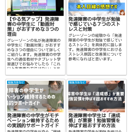
【やる気アップ】発達障
発達障害の中学生が勉強
害の中学生に「動画対
で感じている７つのスト
策」がおすすめな３つの
レスと対策
理由
グレーゾーンの経験から「発達
障害の中学生が勉強で感じてい
グレーゾーンの私が発達障害の
るストレス」を具体的に話しま
中学生に「動画対策」がおすす
す。発達障害の中学生における
めな３つの理由について詳しく
ストレス原因と改善策について
ご紹介します。発達障害の中学
参考になればと思います。
生への通信教材やタブレット学
習選びでお悩みでしたら「これ
以上有意義な方法はない」と私
の実体験から感じますのでぜひ
参考になさってみてください。
勉強方法など
勉強方法など
発達障害の中学生がモチ
発達障害中学生は「達成
ベーション維持するため
感」が重要！勉強習慣を
の実践的サポートガイド
伸ばす超おすすめ方法
発達障害の中学生が自ら“継続
発達障害中学生が勉強を続けら