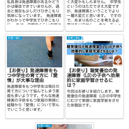
私自身は発達障害があるかどう
く大変かもしれません。 中学生
かは確信できていませんが、過
というのはただでさえ大変です
去と現在も少しだけひきこもり
が、発達障害ということでより
気味になっています。 発達障害
一層大変だと思います。 ですの
がわかって中学生でひきこもり
で、あまり先のことを考える必
に‥ 私は、中学生くらいの頃は
要はありません。 今と、ちょっ
それほど学校に行きたくないと
と先のことを考えるだけで...
思...
お便り紹介
お便り紹介
【お便り】発達障害をも
【お便り】聴覚優位の発
つ中学生の育て方に「愛
達障害 (LD)の子供へ効果
情」が大事な理由
的に家庭学習させるに
は？
発達障害をもつ中学生は毎日の
育て方について悩んでしまう家
今回はお便りを紹介します。聴
庭も多いようです。そんな発達
覚優位の発達障害 (LD)の中学生
障害の子供をもつ家庭の実際に
にむけて実際に家庭学習をさせ
経験から「愛情」について学ん
た体験談です。
でいこうと思います。
お便り紹介