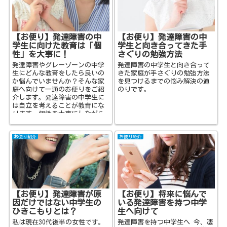
【お便り】発達障害の中
【お便り】発達障害の中
学生に向けた教育は「個
学生と向き合ってきた手
性」を大事に！
さぐりの勉強方法
発達障害やグレーゾーンの中学
発達障害の中学生と向き合って
生にどんな教育をしたら良いの
きた家庭が手さぐりの勉強方法
か悩んでいませんか？そんな家
を見つけるまでの悩み解決の道
庭へ向けて一通のお便りをご紹
のりです。
介します。発達障害の中学生に
は自立を考えることが教育にな
ります。個性を大事にしながら
子供を育てて来られた家庭から
の貴重なお便りです。
お便り紹介
お便り紹介
【お便り】発達障害が原
【お便り】将来に悩んで
因だけではない中学生の
いる発達障害を持つ中学
ひきこもりとは？
生へ向けて
私は現在30代後半の女性です。
発達障害を持つ中学生へ 今、凄