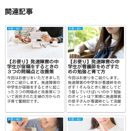
関連記事
お便り紹介
お便り紹介
【お便り】発達障害の中
【お便り】発達障害の中
学生が宿題をするときの
学生が看護師をめざすた
３つの問題点と改善策
めの勉強と育て方
今回はお便りをいただきました
今回はお便りをご紹介します。
のでご紹介します。発達障害の
発達障害の中学生が看護師をめ
中学生が宿題をするときに起こ
ざす！そんなときに親としてど
った３つの問題点と改善策につ
う接していけばいいのか？勉強
いて苦労された主婦の方からの
のポイントは？実際に発達障害
子育て奮闘記です。
の息子さんが看護師として活躍
されている方からの勉強のポイ
ントと育て方についてお伺いし
ています。
お便り紹介
お便り紹介