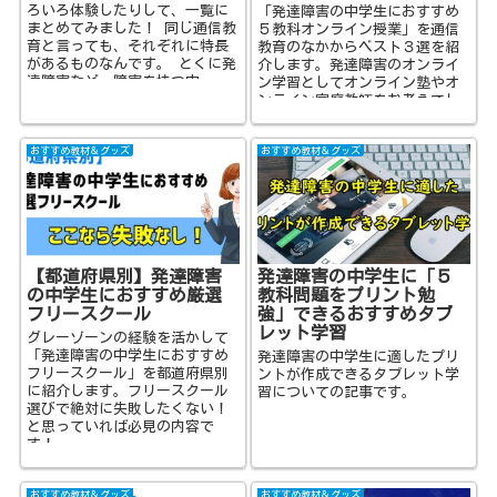
ろいろ体験したりして、一覧に
「発達障害の中学生におすすめ
まとめてみました！ 同じ通信教
５教科オンライン授業」を通信
育と言っても、それぞれに特長
教育のなかからベスト３選を紹
があるものなんです。 とくに発
介します。発達障害のオンライ
達障害など、障害を持つ中...
ン学習としてオンライン塾やオ
ンライン家庭教師をお考えでし
たらきっと最適な内容かと思い
ます。
おすすめ教材＆グッズ
おすすめ教材＆グッズ
【都道府県別】発達障害
発達障害の中学生に「５
の中学生におすすめ厳選
教科問題をプリント勉
フリースクール
強」できるおすすめタブ
レット学習
グレーゾーンの経験を活かして
「発達障害の中学生におすすめ
発達障害の中学生に適したプリ
フリースクール」を都道府県別
ントが作成できるタブレット学
に紹介します。フリースクール
習についての記事です。
選びで絶対に失敗したくない！
と思っていれば必見の内容で
す！
おすすめ教材＆グッズ
おすすめ教材＆グッズ