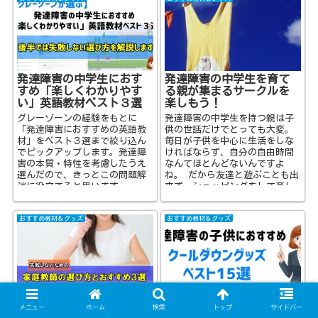
発達障害の中学生におす
発達障害の中学生を育て
すめ「楽しくわかりやす
る親が集まるサークルを
い」英語教材ベスト３選
楽しもう！
グレーゾーンの経験をもとに
発達障害の中学生を持つ親は子
「発達障害におすすめの英語教
供の世話だけでとっても大変。
材」をベスト３選まで絞り込ん
毎日が子供を中心に生活をしな
でピックアップします。発達障
ければならず、自分の自由時間
害の本質・特性を考慮したうえ
なんてほとんどないんですよ
選んだので、きっとこの問題解
ね。 だから友達と遊ぶことも出
消に役立てると思います。
来ず、ショッピングをして楽し
むことも出来な...
おすすめ教材＆グッズ
おすすめ教材＆グッズ
【発達障害】家庭教師で
発達障害の子供におすす
メニュー
ホーム
検索
トップ
サイドバー
間違いなくおすすめ３選
め「クールダウングッ