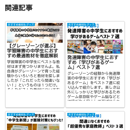
関連記事
おすすめ教材＆グッズ
おすすめ教材＆グッズ
【グレーゾーンが選ぶ】
学習障害の中学生におす
すめ最適教材を徹底解説
発達障害の中学生におす
すめ「学びがあるゲー
学習障害の中学生にベストな教
材はまず見つかりませんよ。私
ム」ベスト７選
自身がグレーゾーンで育った経
グレーゾーンの経験から発達障
験からいろいろと教材を探しま
害の中学生におすすめ「学びが
したが「これだったら間違いな
あるゲーム」をベスト７選に絞
い！」というものは１つだけ。
り込んで紹介します。楽しさ以
そんなベストな教材についてお
外にしっかりと学びがあるため
伝えします。
ゲーム依存症やゲーム脳などと
は縁がなく安心して遊ばせられ
ます。
おすすめ教材＆グッズ
おすすめ教材＆グッズ