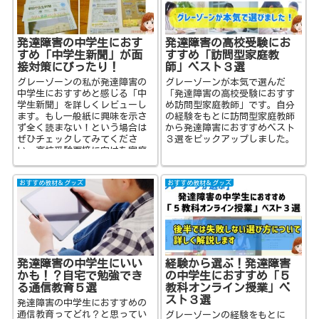
発達障害の中学生におす
発達障害の高校受験にお
すめ「中学生新聞」が面
すすめ「訪問型家庭教
接対策にぴったり！
師」ベスト３選
グレーゾーンの私が発達障害の
グレーゾーンが本気で選んだ
中学生におすすめと感じる「中
「発達障害の高校受験におすす
学生新聞」を詳しくレビューし
め訪問型家庭教師」です。自分
ます。もし一般紙に興味を示さ
の経験をもとに訪問型家庭教師
ず全く読まない！という場合は
から発達障害におすすめベスト
ぜひチェックしてみてくださ
３選をピックアップしました。
い。高校受験面接に向けた家庭
学習にピッタリできっと「選ん
でよかった」と思えるはずで
おすすめ教材＆グッズ
おすすめ教材＆グッズ
す。
発達障害の中学生にいい
経験から選ぶ！発達障害
かも！？自宅で勉強でき
の中学生におすすめ「５
る通信教育５選
教科オンライン授業」ベ
スト３選
発達障害の中学生におすすめの
通信教育ってどれ？と思ってい
グレーゾーンの経験をもとに