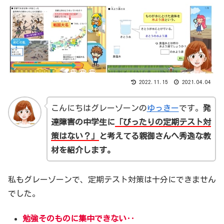
2022.11.15
2021.04.04
こんにちはグレーゾーンの
ゆっきー
です。
発
達障害
の
中学生
に
「ぴったりの
定期テスト
対
策はない？」
と考えてる親御さんへ秀逸な教
材を紹介します。
私もグレーゾーンで、定期テスト対策は十分にできません
でした。
勉強そのものに集中できない‥